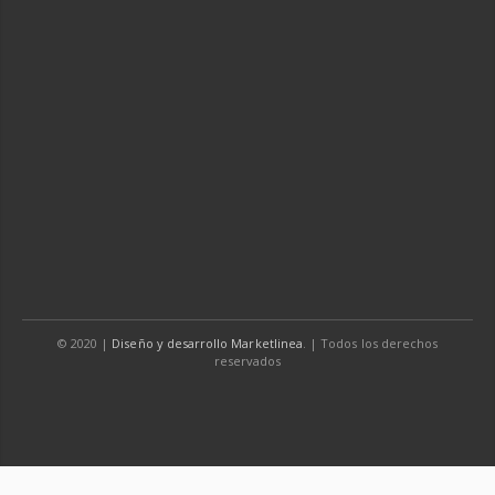
© 2020
|
Diseño y desarrollo Marketlinea
. | Todos los derechos
reservados