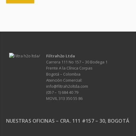
Filtrah2o Ltda
Carrera 111 No 157 – 30 Bodega 1
Frente A la Clínica Corpas
Bogotá – Colombia
Atención Comercial:
info@filtrah2oltda.com
(057 – 1) 684 40 79
MOVIL 313 350 55 86
NUESTRAS OFICINAS – CRA. 111 #157 – 30, BOGOTÁ